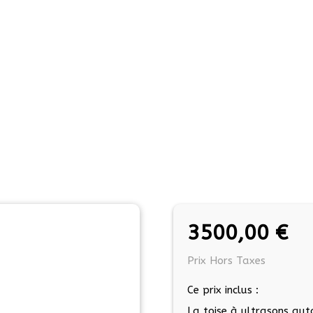
3500,00
€
Prix Hors Taxes
Ce prix inclus :
La toise à ultrasons aut