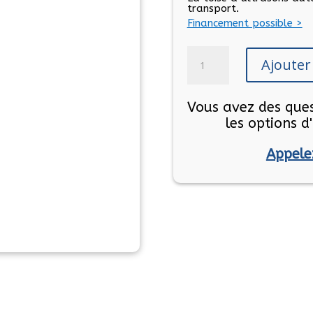
transport.
Financement possible >
quantité
Ajouter
de
Toise
à
Vous avez des ques
ultrasons
les options 
Accuniq
BC720
Appele